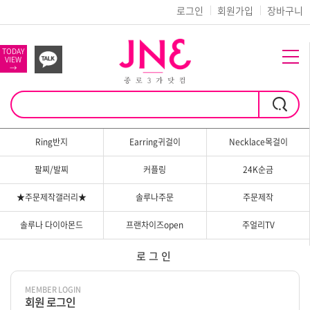
로그인
회원가입
장바구니
TODAY
VIEW
→
Ring반지
Earring귀걸이
Necklace목걸이
팔찌/발찌
커플링
24K순금
★주문제작갤러리★
솔루나주문
주문제작
솔루나 다이아몬드
프랜차이즈open
주얼리TV
로그인
MEMBER LOGIN
회원 로그인